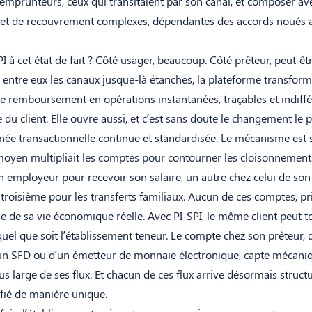
 emprunteurs, ceux qui transitaient par son canal, et composer av
et de recouvrement complexes, dépendantes des accords noués 
 à cet état de fait ? Côté usager, beaucoup. Côté prêteur, peut-ê
t entre eux les canaux jusque-là étanches, la plateforme transform
le remboursement en opérations instantanées, traçables et indiff
du client. Elle ouvre aussi, et c’est sans doute le changement le 
née transactionnelle continue et standardisée. Le mécanisme est 
 moyen multipliait les comptes pour contourner les cloisonnements
n employeur pour recevoir son salaire, un autre chez celui de son
 troisième pour les transferts familiaux. Aucun de ces comptes, pr
e de sa vie économique réelle. Avec PI-SPI, le même client peut to
uel que soit l’établissement teneur. Le compte chez son prêteur, qu
un SFD ou d’un émetteur de monnaie électronique, capte mécan
s large de ses flux. Et chacun de ces flux arrive désormais struct
ifié de manière unique.