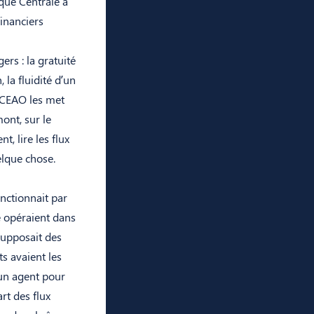
nque Centrale a
inanciers
ers : la gratuité
 la fluidité d’un
 BCEAO les met
ont, sur le
, lire les flux
elque chose.
nctionnait par
e opéraient dans
supposait des
ts avaient les
 un agent pour
rt des flux