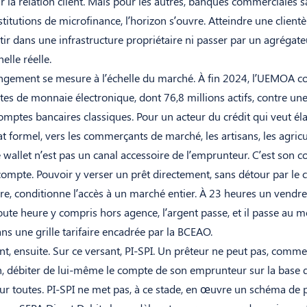
nir la relation client. Mais pour les autres, banques commerciales s
stitutions de microfinance, l’horizon s’ouvre. Atteindre une client
stir dans une infrastructure propriétaire ni passer par un agrégate
elle réelle.
ngement se mesure à l’échelle du marché. À fin 2024, l’UEMOA c
es de monnaie électronique, dont 76,8 millions actifs, contre une
comptes bancaires classiques. Pour un acteur du crédit qui veut élar
at formel, vers les commerçants de marché, les artisans, les agricu
e wallet n’est pas un canal accessoire de l’emprunteur. C’est son c
compte. Pouvoir y verser un prêt directement, sans détour par le 
re, conditionne l’accès à un marché entier. À 23 heures un vendre
ute heure y compris hors agence, l’argent passe, et il passe au 
ns une grille tarifaire encadrée par la BCEAO.
, ensuite. Sur ce versant, PI-SPI. Un prêteur ne peut pas, comme
 débiter de lui-même le compte de son emprunteur sur la base 
our toutes. PI-SPI ne met pas, à ce stade, en œuvre un schéma de