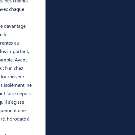
ec des chaînes
avec chaque
tre davantage
e le
érentes au
plus important,
simple. Avant
 : l’un chez
 fournisseur
is isolément, ne
ut faire depuis
’il s’agisse
iquement une
uré, horodaté à