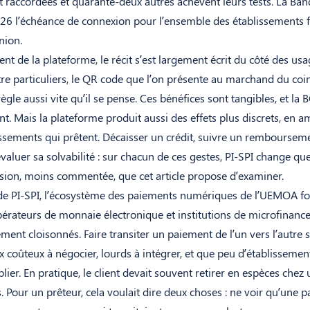
nt raccordées et quarante-deux autres achèvent leurs tests. La Ba
026 l’échéance de connexion pour l’ensemble des établissements f
nion.
nt de la plateforme, le récit s’est largement écrit du côté des usag
tre particuliers, le QR code que l’on présente au marchand du coin,
ègle aussi vite qu’il se pense. Ces bénéfices sont tangibles, et la
nt. Mais la plateforme produit aussi des effets plus discrets, en am
ssements qui prêtent. Décaisser un crédit, suivre un remboursement
évaluer sa solvabilité : sur chacun de ces gestes, PI-SPI change qu
nsion, moins commentée, que cet article propose d’examiner.
e de PI-SPI, l’écosystème des paiements numériques de l’UEMOA fo
pérateurs de monnaie électronique et institutions de microfinanc
ment cloisonnés. Faire transiter un paiement de l’un vers l’autre 
x coûteux à négocier, lourds à intégrer, et que peu d’établissemen
ier. En pratique, le client devait souvent retirer en espèces chez
. Pour un prêteur, cela voulait dire deux choses : ne voir qu’une pa