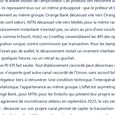
ur le wallet MoMo de l’emprunteur. Ces produits ont rencontré un
ils reposaient tous sur un même présupposé : que le prêteur et l
iennent au même groupe. Orange Bank décaissait vite vers Oran
ités sont sœurs. MTN décaissait vite vers MoMo pour la même rai
 décaissement instantané n’existait pas, ou alors au prix d’une couc
urs comme InTouch, Hub2 ou CinetPay rassemblaient les API des o
gration unique, contre commission par transaction. Pour les banq
 n’avait pas de wallet, le décaissement restait un virement interban
 quelques heures, ou un retrait au guichet.
ue PI-SPI fait sauter. Tout établissement raccordé peut désormais 
r n’importe quel autre canal raccordé de l’Union, sans accord bil
régateur tiers à rémunérer. Une condition technique, l’interopérab
italistique, l’appartenance au même groupe. L’effet est asymétriq
ange Bank, pour MTN, pour les fintechs qui pilotent leur propre 
agrément de microfinance obtenu en septembre 2025, le silo vert
 : décaisser sur son propre canal permet de capter la transactio