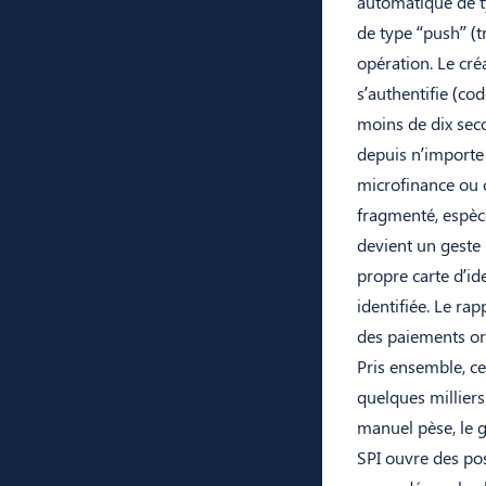
automatique de t
de type “push” (
opération. Le créa
s’authentifie (co
moins de dix seco
depuis n’importe 
microfinance ou 
fragmenté, espèc
devient un geste 
propre carte d’id
identifiée. Le ra
des paiements orp
Pris ensemble, ce
quelques milliers
manuel pèse, le g
SPI ouvre des poss