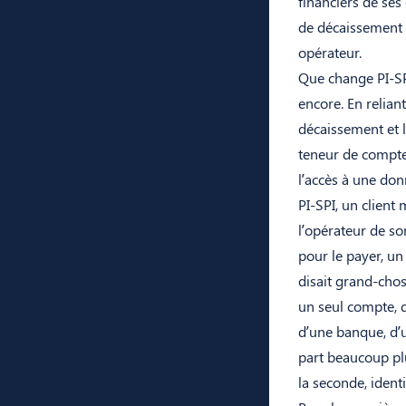
financiers de ses
de décaissement 
opérateur.
Que change PI-SPI
encore. En relian
décaissement et 
teneur de compte 
l’accès à une don
PI-SPI, un client
l’opérateur de so
pour le payer, un
disait grand-chos
un seul compte, q
d’une banque, d’
part beaucoup plu
la seconde, ident