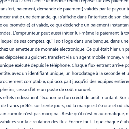
ype SEPA Direct Debit : le modèle retenu repose sur des paiemen
transfert, paiement, demande de paiement) validés par le payeur 
ncier initie une demande, qui s’affiche dans l’interface de son clien
de ou biométrie) et valide, ce qui déclenche un paiement instantan
ndes. L’emprunteur peut aussi initier lui-même le paiement, à to
lequel de ses comptes, qu’il soit logé dans une banque, dans une 
chez un émetteur de monnaie électronique. Ce qui était hier un p
es déposées au guichet, transfert via un agent mobile money, vir
unique exécuté depuis le téléphone. Chaque flux entrant arrive p
entité, avec un identifiant unique, un horodatage à la seconde et 
pprochement comptable, qui occupait jusqu’ici des équipes entières
helins, cesse d’être un poste de coût manuel.
s effets redessinent l’économie d’un crédit de petit montant. Sur
 de francs prêtés sur trente jours, où la marge est étroite et où c
ain cumulé n’est pas marginal. Reste qu’il n’est ni automatique, n
ibilités sur la circulation des flux. Encore faut-il que chaque éta