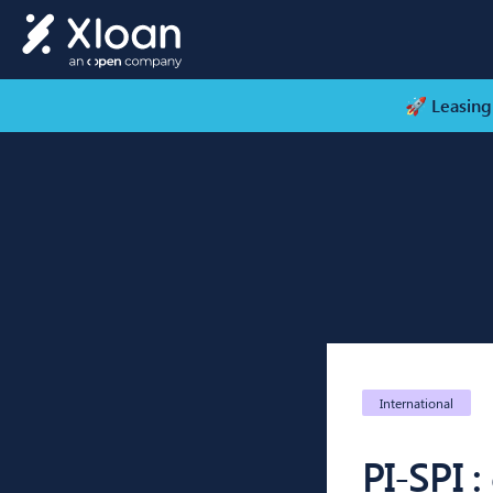
🚀 Leasing
International
PI-SPI 