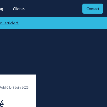
og
Clients
Contact
r l'article
Publié le
9 Juin 2026
é