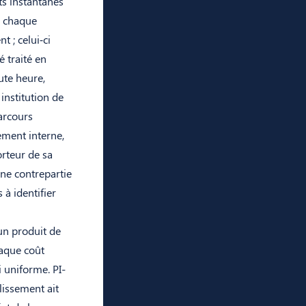
ts instantanés
à chaque
t ; celui‑ci
é traité en
ute heure,
institution de
arcours
ement interne,
orteur de sa
une contrepartie
 à identifier
 un produit de
haque coût
i uniforme. PI-
blissement ait