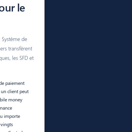
our le
u Système de
ers transfèrent
ques, les SFD et
 de paiement
 un client peut
obile money
inance
eu importe
-vingts