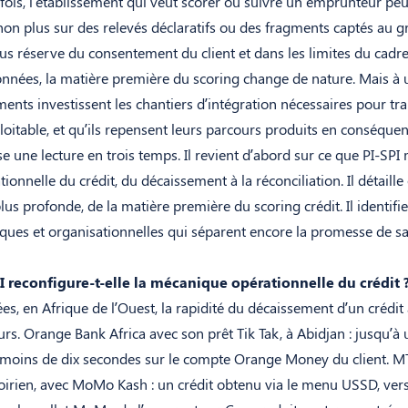
fois, l’établissement qui veut scorer ou suivre un emprunteur peu
t non plus sur des relevés déclaratifs ou des fragments captés au 
s réserve du consentement du client et dans les limites du cadre
nnées, la matière première du scoring change de nature. Mais à u
ments investissent les chantiers d’intégration nécessaires pour t
ploitable, et qu’ils repensent leurs parcours produits en conséquen
se une lecture en trois temps. Il revient d’abord sur ce que PI-SPI
onnelle du crédit, du décaissement à la réconciliation. Il détaille 
lus profonde, de la matière première du scoring crédit. Il identifie
ques et organisationnelles qui séparent encore la promesse de sa
reconfigure-t-elle la mécanique opérationnelle du crédit 
s, en Afrique de l’Ouest, la rapidité du décaissement d’un crédit 
rs. Orange Bank Africa avec son prêt Tik Tak, à Abidjan : jusqu’à 
 moins de dix secondes sur le compte Orange Money du client. MT
rien, avec MoMo Kash : un crédit obtenu via le menu USSD, ver