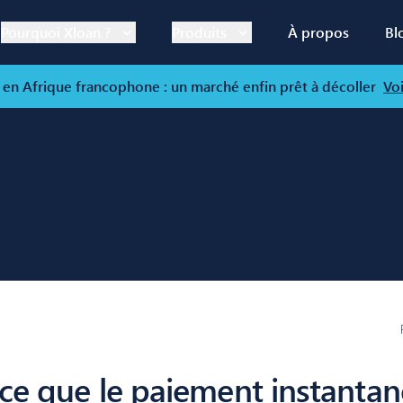
Pourquoi Xloan ?
Produits
À propos
Bl
 en Afrique francophone : un marché enfin prêt à décoller
Voi
: ce que le paiement instantan