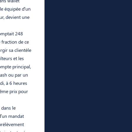
ans wallet
èle équipée d’un
ur, devient une
omptait 248
 fraction de ce
gir sa clientèle
lteurs et les
ompte principal,
cash ou par un
di, à 6 heures
même prix pour
 dans le
d’un mandat
 prélèvement