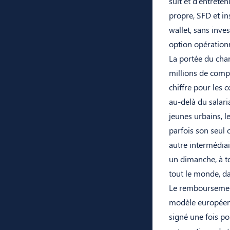
suit et d’entrete
propre, SFD et in
wallet, sans inve
option opérationn
La portée du cha
millions de compt
chiffre pour les 
au-delà du salari
jeunes urbains, l
parfois son seul 
autre intermédiai
un dimanche, à to
tout le monde, da
Le remboursement
modèle européen,
signé une fois p