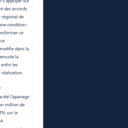
t s’appuyer sur
gré des accords
 régional de
ne condition :
ransformer ce
ce.
 modifie dans la
ensuite la
 enfin les
 réalisation
?
a été l’apanage
un million de
N, sur le
sé