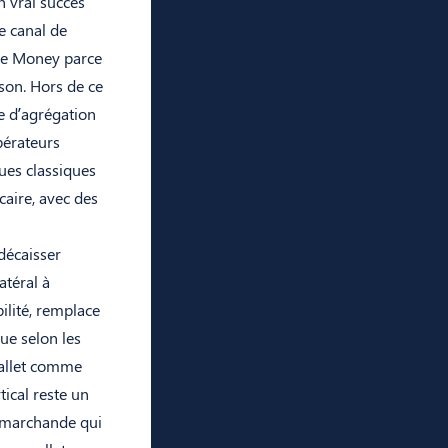
 vrai succès
e canal de
ge Money parce
son. Hors de ce
he d’agrégation
pérateurs
ues classiques
caire, avec des
décaisser
atéral à
ilité, remplace
ue selon les
wallet comme
ical reste un
n marchande qui