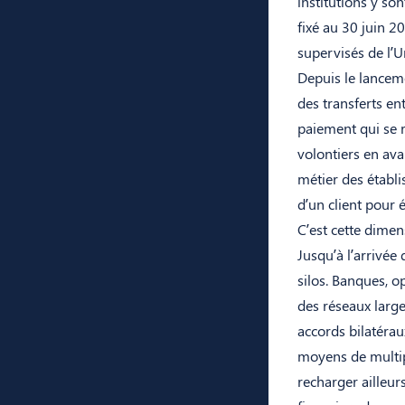
institutions y so
fixé au 30 juin 2
supervisés de l’U
Depuis le lanceme
des transferts en
paiement qui se r
volontiers en ava
métier des établi
d’un client pour 
C’est cette dime
Jusqu’à l’arrivé
silos. Banques, o
des réseaux large
accords bilatérau
moyens de multipl
recharger ailleurs