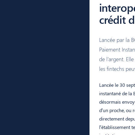
interop
crédit 
Lancée par la 
Paiement Instan
de l’argent. Ell
les fintechs peu
Lancée le 30 sep
instantané de la 
désormais envoye
d’un proche, ou r
directement depui
l’établissement t