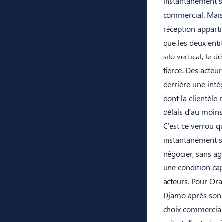
instantanément s
commercial. Mais 
réception appart
que les deux ent
silo vertical, le
tierce. Des acte
derrière une inté
dont la clientèle
délais d’au moins
C’est ce verrou q
instantanément su
négocier, sans ag
une condition cap
acteurs. Pour Or
Djamo après son 
choix commercial