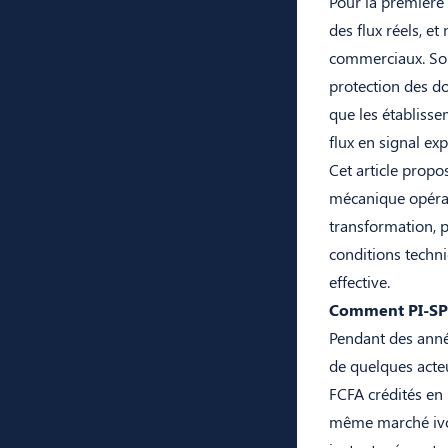
Pour la première 
des flux réels, e
commerciaux. Sou
protection des do
que les établisse
flux en signal ex
Cet article propo
mécanique opérati
transformation, p
conditions techni
effective.
Comment PI-SPI 
Pendant des année
de quelques acteu
FCFA crédités en
même marché ivoi